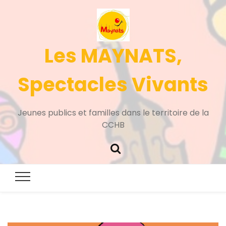
Les MAYNATS,
Spectacles Vivants
Jeunes publics et familles dans le territoire de la
CCHB