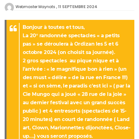
11 SEPTEMBRE 2024
Webmaster Maynats
Bonjour à toutes et tous,
La 20° randonnée spectacles « a petits
pas » se déroulera à Ordizan les 5 et 6
octobre 2024 (on choisit sa journée).
2 gros spectacles au pique nique et à
l’arrivée : « le magnifique bon à rien » (un
des must « délire » de la rue en France !!!)
et « si on sème, le paradis c’est ici » ( par la
Cie Mungo qui a joué « 28 rue de la joie »
au dernier festival avec un grand succès
public ) et 4 entresorts (spectacles de 15-
20 minutes) en court de randonnée ( Land
art, Clown, Marionnettes dijonctées, Close-
up….) vous seront proposés.