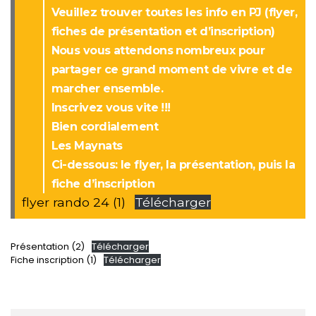
Veuillez trouver toutes les info en PJ (flyer,
fiches de présentation et d’inscription)
Nous vous attendons nombreux pour
partager ce grand moment de vivre et de
marcher ensemble.
Inscrivez vous vite !!!
Bien cordialement
Les Maynats
Ci-dessous: le flyer, la présentation, puis la
fiche d’inscription
flyer rando 24 (1)
Télécharger
Présentation (2)
Télécharger
Fiche inscription (1)
Télécharger