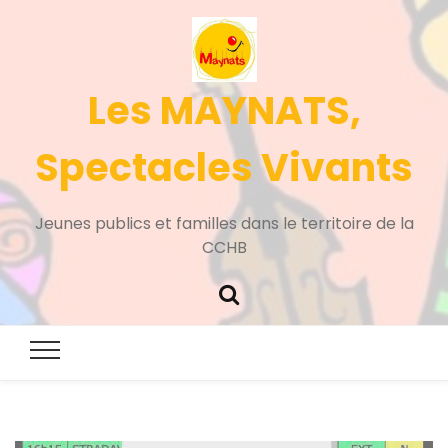
Les MAYNATS,
Spectacles Vivants
Jeunes publics et familles dans le territoire de la
CCHB