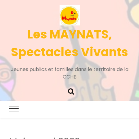
Les MAYNATS,
Spectacles Vivants
Jeunes publics et familles dans le territoire de la
CCHB