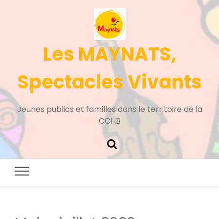
Les MAYNATS,
Spectacles Vivants
Jeunes publics et familles dans le territoire de la
CCHB