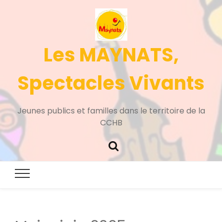
Les MAYNATS,
Spectacles Vivants
Jeunes publics et familles dans le territoire de la
CCHB