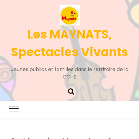
Les MAYNATS,
Spectacles Vivants
Jeunes publics et familles dans le territoire de la
CCHB